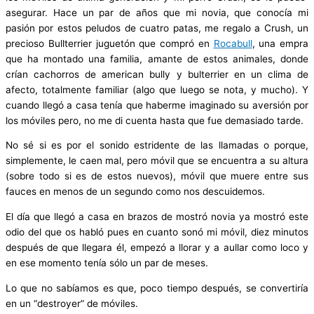
asegurar. Hace un par de años que mi novia, que conocía mi
pasión por estos peludos de cuatro patas, me regalo a Crush, un
precioso Bullterrier juguetón que compró en
Rocabull
, una empra
que ha montado una familia, amante de estos animales, donde
crían cachorros de american bully y bulterrier en un clima de
afecto, totalmente familiar (algo que luego se nota, y mucho). Y
cuando llegó a casa tenía que haberme imaginado su aversión por
los móviles pero, no me di cuenta hasta que fue demasiado tarde.
No sé si es por el sonido estridente de las llamadas o porque,
simplemente, le caen mal, pero móvil que se encuentra a su altura
(sobre todo si es de estos nuevos), móvil que muere entre sus
fauces en menos de un segundo como nos descuidemos.
El día que llegó a casa en brazos de mostró novia ya mostró este
odio del que os habló pues en cuanto sonó mi móvil, diez minutos
después de que llegara él, empezó a llorar y a aullar como loco y
en ese momento tenía sólo un par de meses.
Lo que no sabíamos es que, poco tiempo después, se convertiría
en un “destroyer” de móviles.