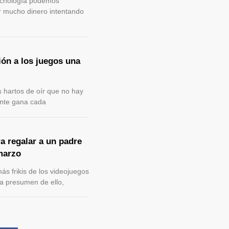
tecnología podemos
r mucho dinero intentando
ión a los juegos una
 hartos de oír que no hay
ente gana cada
a regalar a un padre
 marzo
ás frikis de los videojuegos
a presumen de ello,