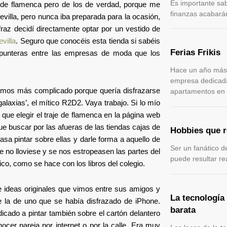
Es importante sab
e de flamenca pero de los de verdad, porque me
finanzas acabará
evilla, pero nunca iba preparada para la ocasión,
az decidí directamente optar por un vestido de
villa
. Seguro que conocéis esta tienda si sabéis
Ferias Frikis
 punteras entre las empresas de moda que los
Hace un año más
empresa dedicada 
tuvimos más complicado porque quería disfrazarse
apartamentos en
galaxias’, el mítico R2D2. Vaya trabajo. Si lo mío
que elegir el traje de flamenca en la página web
ue buscar por las afueras de las tiendas cajas de
Hobbies que r
sa pintar sobre ellas y darle forma a aquello de
Ser un fanático d
ue no lloviese y se nos estropeasen las partes del
puede resultar r
co, como se hace con los libros del colegio.
 ideas originales que vimos entre sus amigos y
La tecnología
e la de uno que se había disfrazado de iPhone.
barata
cado a pintar también sobre el cartón delantero
ocer pareja por internet o por la calle. Era muy