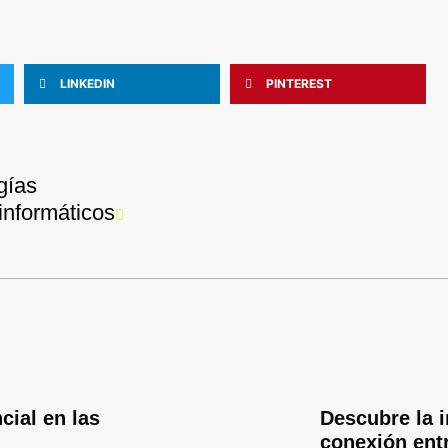
LINKEDIN
PINTEREST
Siguiente
gías
informáticos
cial en las
Descubre la 
s
conexión entr