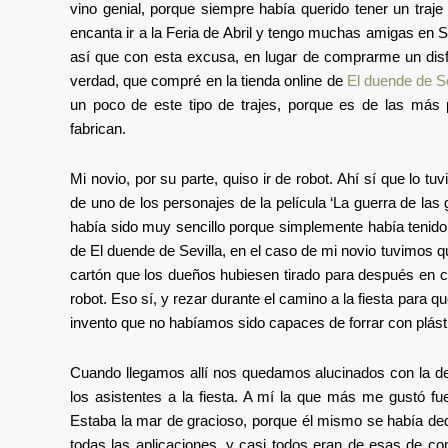
vino genial, porque siempre había querido tener un traj
encanta ir a la Feria de Abril y tengo muchas amigas en S
así que con esta excusa, en lugar de comprarme un disfr
verdad, que compré en la tienda online de
El duende de Se
un poco de este tipo de trajes, porque es de las más
fabrican.
Mi novio, por su parte, quiso ir de robot. Ahí sí que lo 
de uno de los personajes de la película ‘La guerra de las 
había sido muy sencillo porque simplemente había tenido 
de El duende de Sevilla, en el caso de mi novio tuvimos q
cartón que los dueños hubiesen tirado para después en ca
robot. Eso sí, y rezar durante el camino a la fiesta para q
invento que no habíamos sido capaces de forrar con plásti
Cuando llegamos allí nos quedamos alucinados con la de
los asistentes a la fiesta. A mí la que más me gustó fu
Estaba la mar de gracioso, porque él mismo se había dedi
todas las aplicaciones, y casi todos eran de esas de con