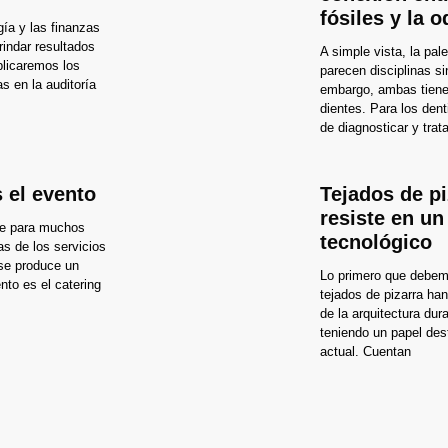
fósiles y la o
gía y las finanzas
indar resultados
A simple vista, la pal
plicaremos los
parecen disciplinas si
s en la auditoría
embargo, ambas tiene
dientes. Para los dent
de diagnosticar y trat
 el evento
Tejados de pi
resiste en u
ne para muchos
tecnológico
s de los servicios
 se produce un
Lo primero que debemo
nto es el catering
tejados de pizarra ha
de la arquitectura du
teniendo un papel des
actual. Cuentan