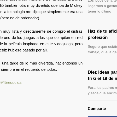
Los locos de la 
ndió también otro muy divertido que iba de Mickey
llegarnos a gasta
tener lo último
on la tecnología me dijo que simplemente era una
n (pero no de ordenador).
Haz de tu afic
 muy lista y directamente se compró el disfraz
profesión
 de uno de los juegos a los que compiten en red
de la película inspirada en este videojuego, pero
Seguro que estáis
triz hubiese pasado por allí.
trabajo, que la g
 una tarde de lo más divertida, haciéndonos un
 siempre en el recuerdo de todos.
Diez ideas par
friki el 19 de
Para los padres m
y esos que encim
Comparte