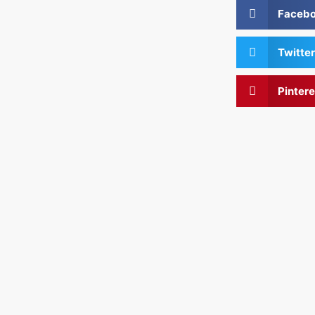
Faceb
Twitter
Pintere