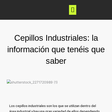
Ir
al
contenido
Nuevas Tecnologías
Cepillos Industriales: la
información que tenéis que
saber
Los cepillos industriales son los que se utilizan dentro del
área industrial y hay una gran variedad de ellos dependiendo